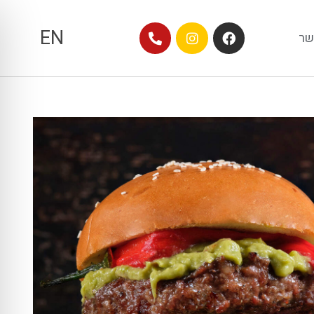
EN
שר